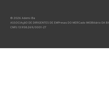
©
2026
Ademi-Ba
ASSOCIAçãO DE DIRIGENTES DE EMPresas DO MERCado IMOBiliário DA B
CNPJ: 13.958.269/0001-27