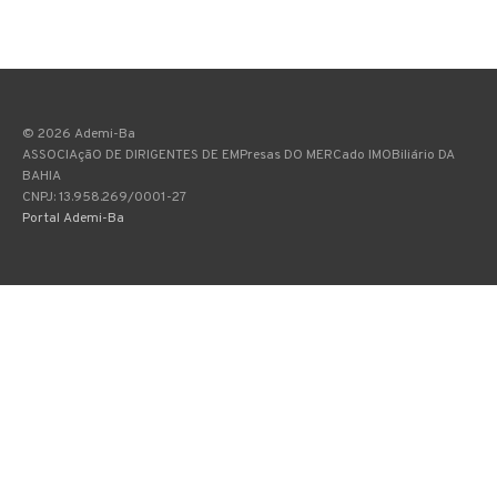
©
2026
Ademi-Ba
ASSOCIAçãO DE DIRIGENTES DE EMPresas DO MERCado IMOBiliário DA
BAHIA
CNPJ: 13.958.269/0001-27
Portal Ademi-Ba